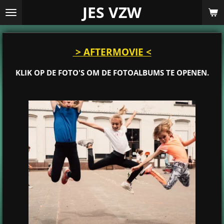
JES VZW
Ga
direct
naar
de
hoofdinhoud
> AFTERMOVIE <
KLIK OP DE FOTO'S OM DE FOTOALBUMS TE OPENEN.